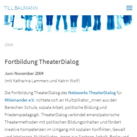
TILL BAUMANN
2004
Fortbildung TheaterDialog
Juni-November 2004
(mit Katharina Lammers und Katrin Wolf)
Die Fortbildung TheaterDialog des
Netzwerks TheaterDialog
für
Miteinander e.V.
richtete sich an Multiplikator_innen aus den
Bereichen Schule, soziale Arbeit, politische Bildung und
Friedenspädagogik. TheaterDialog verbindet emanzipatorische
Theatermethoden mit politischen Bildungsinhalten und fördert
kreative Kompetenzen im Umgang mit sozialen Konflikten, Gewalt
und Intoleranz. Multiplikator_innen aus Sachsen-Anhalt, Berlin und