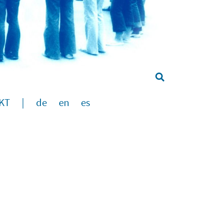
KT
|
de
en
es