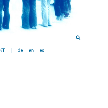
KT
|
de
en
es