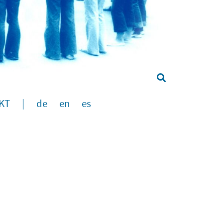
KT
|
de
en
es