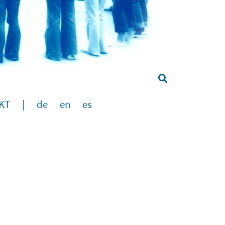
KT
|
de
en
es