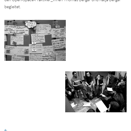
begleitet.
←