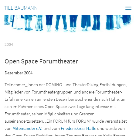
TILL BAUMANN
2004
Open Space Forumtheater
Dezember 2004
Teilnehmer_innen der DOMINO- und TheaterDialog-Fortbildungen,
Mitglieder von Forumtheatergruppen und andere Forumtheater-
Erfahrene kamen am ersten Dezemberwochenende nach Halle, um
sich im Rahmen eines Open Space zwei Tage lang intensiv mit
Forumtheater, seinen Möglichkeiten und Grenzen
auseinanderzusetzen. „Ein FORUM fürs FORUM“ wurde veranstaltet
von
Miteinander e.V.
und vom
Friedenskreis Halle
und wurde von
den Open-Space-Praktiker_innen Thomas Berger und Katja Berger