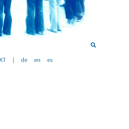
KT
|
de
en
es