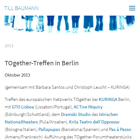
TILL BAUMANN
2013
TOgether-Treffen in Berlin
Oktober 2013
(gemeinsam mit Bárbara Santos und Christoph Leucht – KURINGA)
Treffen des europäischen Netzwerks TOgether bei
KURINGA
Berlin,
mit
GTO Lisboa
(Lissabon/Portugal),
ACTive INquiry
(Edinburgh/Schottland), dem
Dramski Studio
des
Istrischen
Nationaltheaters
(Pula/Kroatien),
Krila Teatro dell’Oppresso
(Bologna/Italien),
Pallapupas
(Barcelona/Spanien) und
Pas à Passo
(Amiens/Frankreich). Aufführung des TOgether-Forumtheaterstücks