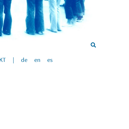
KT
|
de
en
es